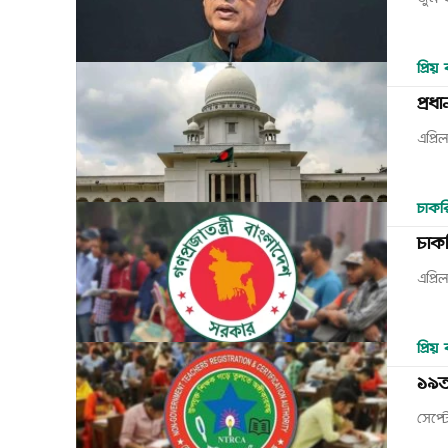
জুন 
প্রিয় ব
প্রধ
এপ্র
চাকরি
চাক
এপ্র
প্রিয় ব
১৯তম
সেপ্