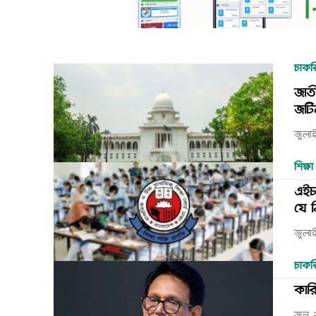
চাকরি
জাত
জটি
জুলা
শিক্ষা
এইচএ
যে ন
জুলা
চাকরি
কারি