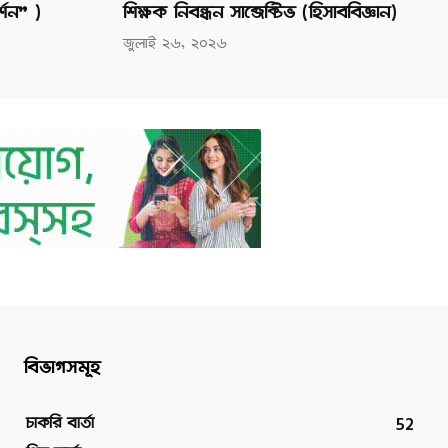
র্শন” )
শিক্ষক নিবন্ধন সাব্জেক্টিভ (হিসাববিজ্ঞান)
জুলাই ২৬, ২০২৬
বিভাগসমূহ
52
চাকরি বার্তা