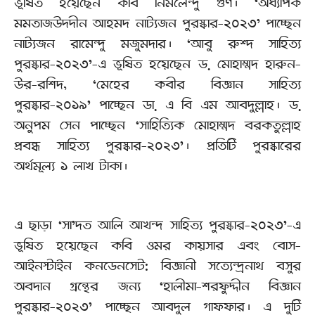
ভূষিত হয়েছেন কবি নির্মলেন্দু গুণ। ‘অধ্যাপক
মমতাজউদদীন আহমদ নাট্যজন পুরস্কার-২০২৩’ পাচ্ছেন
নাট্যজন রামেন্দু মজুমদার। ‘আবু রুশ্দ সাহিত্য
পুরস্কার-২০২৩’-এ ভূষিত হয়েছেন ড. মোহাম্মদ হারুন-
উর-রশিদ, ‘মেহের কবীর বিজ্ঞান সাহিত্য
পুরস্কার-২০১৯’ পাচ্ছেন ডা. এ বি এম আবদুল্লাহ। ড.
অনুপম সেন পাচ্ছেন ‘সাহিত্যিক মোহাম্মদ বরকতুল্লাহ
প্রবন্ধ সাহিত্য পুরস্কার-২০২৩’। প্রতিটি পুরস্কারের
অর্থমূল্য ১ লাখ টাকা।
এ ছাড়া ‘সা’দত আলি আখন্দ সাহিত্য পুরস্কার-২০২৩’-এ
ভূষিত হয়েছেন কবি ওমর কায়সার এবং বোস-
আইনস্টাইন কনডেনসেট: বিজ্ঞানী সত্যেন্দ্রনাথ বসুর
অবদান গ্রন্থের জন্য ‘হালীমা-শরফুদ্দীন বিজ্ঞান
পুরস্কার-২০২৩’ পাচ্ছেন আবদুল গাফফার। এ দুটি