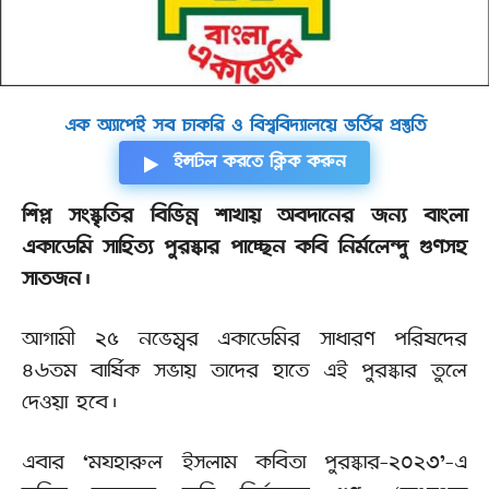
এক অ্যাপেই সব চাকরি ও বিশ্ববিদ্যালয়ে ভর্তির প্রস্তুতি
ইন্সটল করতে ক্লিক করুন
শিল্প সংস্কৃতির বিভিন্ন শাখায় অবদানের জন্য বাংলা
একাডেমি সাহিত্য পুরস্কার পাচ্ছেন কবি নির্মলেন্দু গুণসহ
সাতজন।
আগামী ২৫ নভেম্বর একাডেমির সাধারণ পরিষদের
৪৬তম বার্ষিক সভায় তাদের হাতে এই পুরস্কার তুলে
দেওয়া হবে।
এবার ‘মযহারুল ইসলাম কবিতা পুরস্কার-২০২৩’-এ