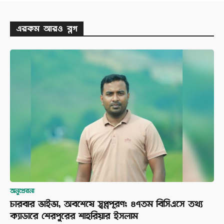
এরকম আরও ব্লগ
অনুপ্রেরনা
চারবার ভাইভা, অবশেষে স্বপ্নপূরণ; ৪৭তম বিসিএসে তথ্য
ক্যাডারে শেরপুরের শাহরিয়ার ইসলাম